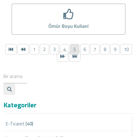
Ömür Boyu Kullan!
1
2
3
4
5
6
7
8
9
10
Kategoriler
E-Ticaret
(40)