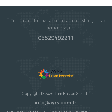
Ürün ve hizmetlerimiz hakkında daha detaylı bilgi almak
için hemen arayın.
05529492211
Copyright © 2026 Tüm Hakları Saklıdır.
info@ayrs.com.tr