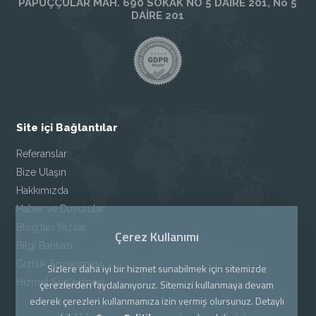
PAPUÇÇULAR MAH. 690 SOKAK NO 5 DAİRE 201, No 5
DAİRE 201
Site içi Bağlantılar
Referanslar
Bize Ulaşın
Hakkımızda
Haber ve Duyurular
Blog'tan Yazılar
Çerez Kullanımı
Bilgi Bankası
Gizlilik Sözleşmesi
Sizlere daha iyi bir hizmet sunabilmek için sitemizde
Hizmet Sözleşmesi
çerezlerden faydalanıyoruz. Sitemizi kullanmaya devam
ederek çerezleri kullanmamıza izin vermiş olursunuz. Detaylı