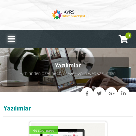
0
Yazılımlar
Birbirinden özel, her bütçeye uygun web yazılımları.
Yazılımlar
Responsive