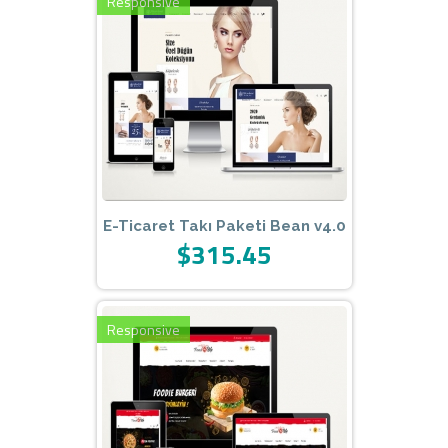
Responsive
E-Ticaret Takı Paketi Bean v4.0
$315.45
Responsive