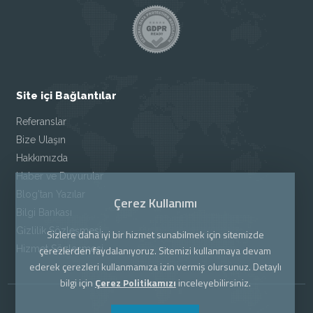
Site içi Bağlantılar
Referanslar
Bize Ulaşın
Hakkımızda
Haber ve Duyurular
Blog'tan Yazılar
Çerez Kullanımı
Bilgi Bankası
Gizlilik Sözleşmesi
Sizlere daha iyi bir hizmet sunabilmek için sitemizde
Hizmet Sözleşmesi
çerezlerden faydalanıyoruz. Sitemizi kullanmaya devam
ederek çerezleri kullanmamıza izin vermiş olursunuz. Detaylı
bilgi için
Çerez Politikamızı
inceleyebilirsiniz.