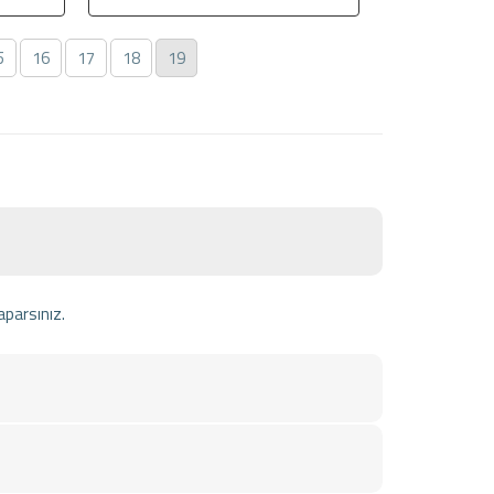
5
16
17
18
19
aparsınız.