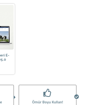
eri E-
v5.0
le
Ömür Boyu Kullan!