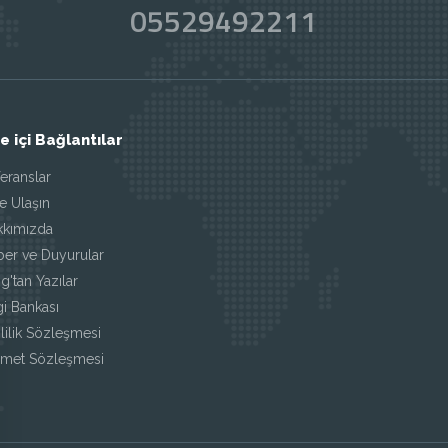
05529492211
te içi Bağlantılar
eranslar
e Ulaşın
kkımızda
ber ve Duyurular
g'tan Yazılar
gi Bankası
lilik Sözleşmesi
zmet Sözleşmesi