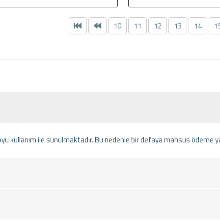
10
11
12
13
14
1
oyu kullanım ile sunulmaktadır. Bu nedenle bir defaya mahsus ödeme y