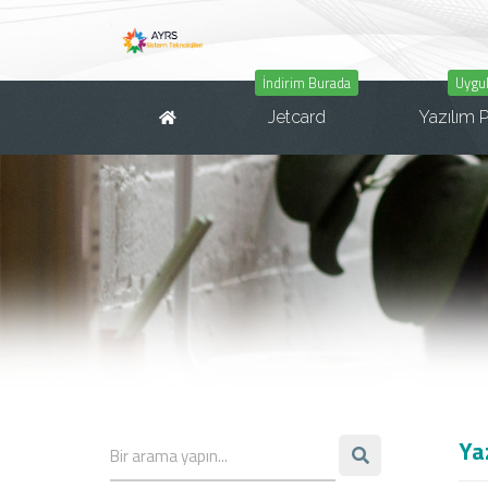
İndirim Burada
Uygul
Jetcard
Yazılım P
Yaz