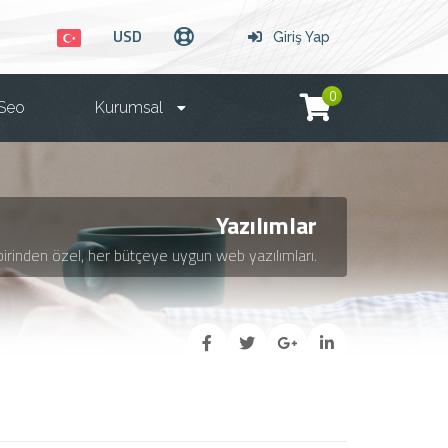
USD
Giriş Yap
0
Seo
Kurumsal
Yazılımlar
birinden özel, her bütçeye uygun web yazılımları.