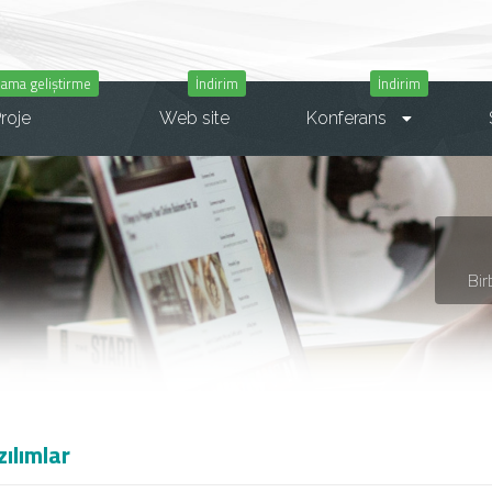
ama geliştirme
İndirim
İndirim
roje
Web site
Konferans
Bir
ılımlar