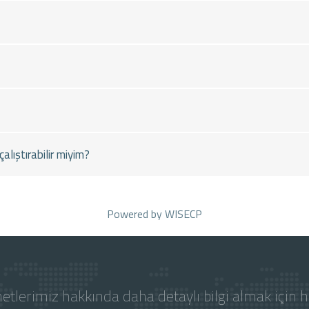
alıştırabilir miyim?
Powered by
WISECP
etlerimiz hakkında daha detaylı bilgi almak için 