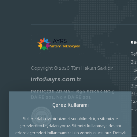
Si
Ref
Biz
Copyright © 2026 Tüm Hakları Saklıdır.
Ha
Ha
info@ayrs.com.tr
Blo
PAPUÇÇULAR MAH. 690 SOKAK NO 5
Bil
DAİRE 201, No 5 DAİRE 201
Giz
Çerez Kullanımı
Hi
Sizlere daha iyi bir hizmet sunabilmek için sitemizde
çerezlerden faydalanıyoruz. Sitemizi kullanmaya devam
ederek çerezleri kullanmamıza izin vermiş olursunuz. Detaylı