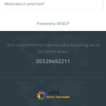
Where does it come from?
Powered by
WISECP
Ürün ve hizmetlerimiz hakkında daha detaylı bilgi almak
için hemen arayın.
05529492211