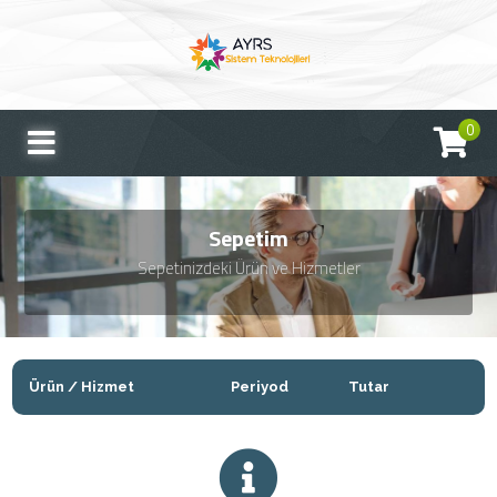
0
Sepetim
Sepetinizdeki Ürün ve Hizmetler
Ürün / Hizmet
Periyod
Tutar