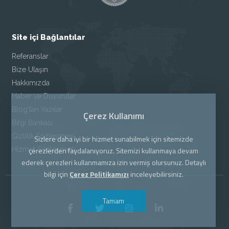
Site içi Bağlantılar
Referanslar
Bize Ulaşın
Hakkımızda
Haber ve Duyurular
Blog'tan Yazılar
Çerez Kullanımı
Bilgi Bankası
Gizlilik Sözleşmesi
Sizlere daha iyi bir hizmet sunabilmek için sitemizde
Hizmet Sözleşmesi
çerezlerden faydalanıyoruz. Sitemizi kullanmaya devam
ederek çerezleri kullanmamıza izin vermiş olursunuz. Detaylı
bilgi için
Çerez Politikamızı
inceleyebilirsiniz.
Tamam