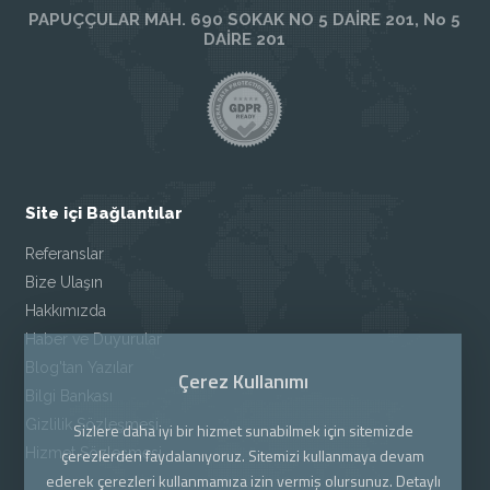
PAPUÇÇULAR MAH. 690 SOKAK NO 5 DAİRE 201, No 5
DAİRE 201
Site içi Bağlantılar
Referanslar
Bize Ulaşın
Hakkımızda
Haber ve Duyurular
Blog'tan Yazılar
Çerez Kullanımı
Bilgi Bankası
Gizlilik Sözleşmesi
Sizlere daha iyi bir hizmet sunabilmek için sitemizde
Hizmet Sözleşmesi
çerezlerden faydalanıyoruz. Sitemizi kullanmaya devam
ederek çerezleri kullanmamıza izin vermiş olursunuz. Detaylı