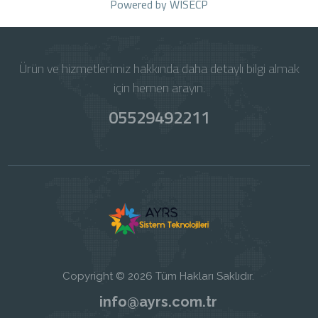
Powered by
WISECP
Ürün ve hizmetlerimiz hakkında daha detaylı bilgi almak
için hemen arayın.
05529492211
Copyright © 2026 Tüm Hakları Saklıdır.
info@ayrs.com.tr