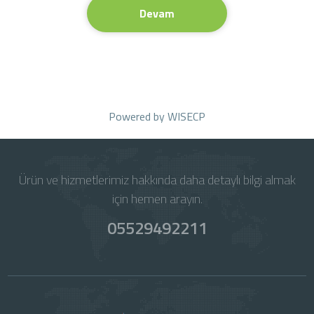
Devam
Powered by
WISECP
Ürün ve hizmetlerimiz hakkında daha detaylı bilgi almak
için hemen arayın.
05529492211