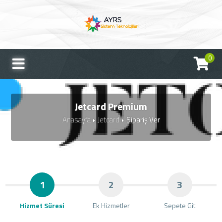
0
Jetcard Premium
Anasayfa
Jetcard
Sipariş Ver
1
2
3
Hizmet Süresi
Ek Hizmetler
Sepete Git