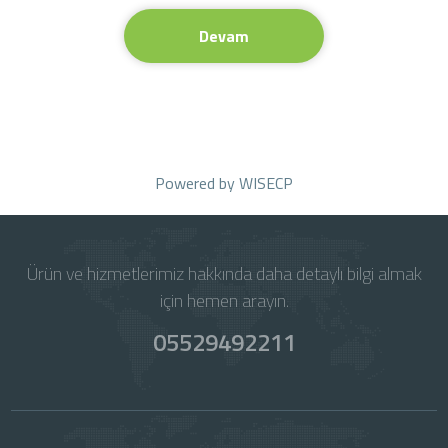
Devam
Powered by
WISECP
Ürün ve hizmetlerimiz hakkında daha detaylı bilgi almak
için hemen arayın.
05529492211