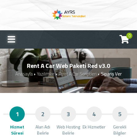
0
Rent A Car Web Paketi Red v3.0
Anasayfa
Yazılımlar
Rent A Car Scriptleri
Sipariş Ver
1
2
3
4
5
Hizmet
Alan Adı
Web Hosting
Ek Hizmetler
Gerekli
Süresi
Belirle
Belirle
Bilgiler